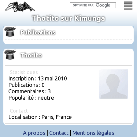
Thotito sur Kimunga
Publications
Thotito
Statistiques
Inscription : 13 mai 2010
Publications : 0
Commentaires : 3
Popularité : neutre
Contact
Localisation : Paris, France
A propos
|
Contact
|
Mentions légales