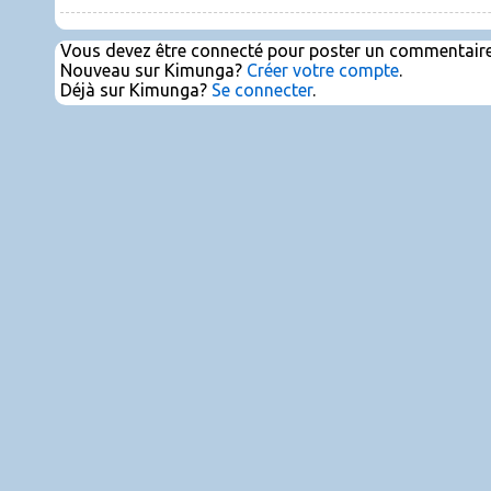
Vous devez être connecté pour poster un commentaire
Nouveau sur Kimunga?
Créer votre compte
.
Déjà sur Kimunga?
Se connecter
.