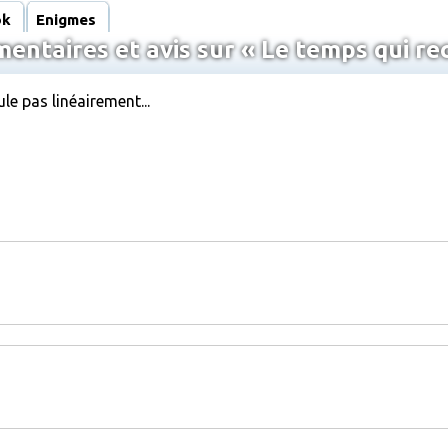
ok
Enigmes
ntaires et avis sur « Le temps qui re
e pas linéairement...