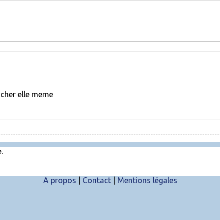
ucher elle meme
.
A propos
|
Contact
|
Mentions légales