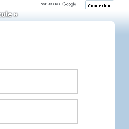
Connexion
cule »